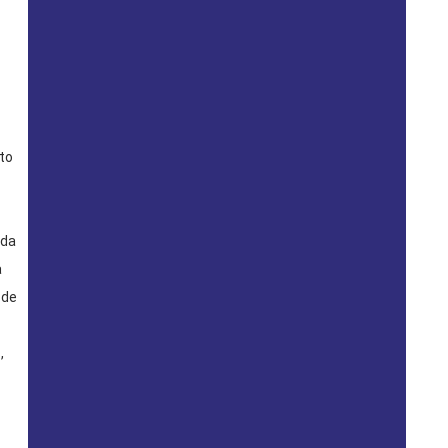
to
ada
a
 de
,