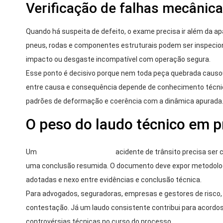
Verificação de falhas mecânic
Quando há suspeita de defeito, o exame precisa ir além da ap
pneus, rodas e componentes estruturais podem ser inspecionad
impacto ou desgaste incompatível com operação segura.
Esse ponto é decisivo porque nem toda peça quebrada causou
entre causa e consequência depende de conhecimento técnico
padrões de deformação e coerência com a dinâmica apurada
O peso do laudo técnico em 
Um
laudo de perícia técnica
acidente de trânsito precisa ser 
uma conclusão resumida. O documento deve expor metodologi
adotadas e nexo entre evidências e conclusão técnica.
Para advogados, seguradoras, empresas e gestores de risco, i
contestação. Já um laudo consistente contribui para acordos 
controvérsias técnicas no curso do processo.