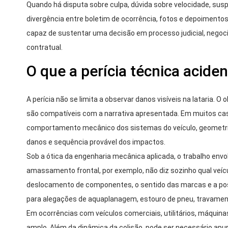
Quando há disputa sobre culpa, dúvida sobre velocidade, sus
divergência entre boletim de ocorrência, fotos e depoimentos,
capaz de sustentar uma decisão em processo judicial, negoci
contratual.
O que a perícia técnica acide
A perícia não se limita a observar danos visíveis na lataria. O 
são compatíveis com a narrativa apresentada. Em muitos caso
comportamento mecânico dos sistemas do veículo, geometria d
danos e sequência provável dos impactos.
Sob a ótica da engenharia mecânica aplicada, o trabalho envo
amassamento frontal, por exemplo, não diz sozinho qual veícul
deslocamento de componentes, o sentido das marcas e a posi
para alegações de aquaplanagem, estouro de pneu, travament
Em ocorrências com veículos comerciais, utilitários, máquin
amplo. Além da dinâmica da colisão, pode ser necessário apu