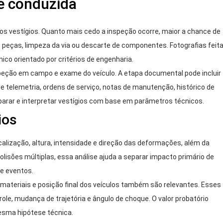
é conduzida
s vestígios. Quanto mais cedo a inspeção ocorre, maior a chance de
 peças, limpeza da via ou descarte de componentes. Fotografias feit
o orientado por critérios de engenharia.
speção em campo e exame do veículo. A etapa documental pode incluir
 de telemetria, ordens de serviço, notas de manutenção, histórico de
parar e interpretar vestígios com base em parâmetros técnicos.
ios
ocalização, altura, intensidade e direção das deformações, além da
olisões múltiplas, essa análise ajuda a separar impacto primário de
de eventos.
ateriais e posição final dos veículos também são relevantes. Esses
le, mudança de trajetória e ângulo de choque. O valor probatório
esma hipótese técnica.