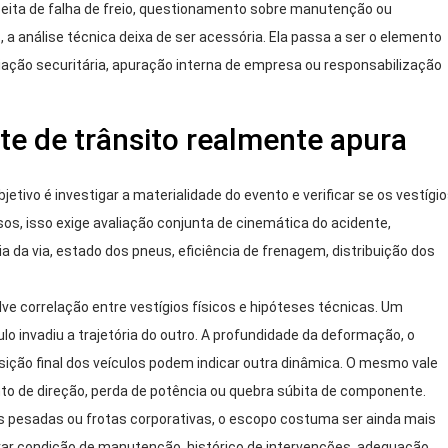
peita de falha de freio, questionamento sobre manutenção ou
 a análise técnica deixa de ser acessória. Ela passa a ser o elemento
ação securitária, apuração interna de empresa ou responsabilização
nte de trânsito realmente apura
objetivo é investigar a materialidade do evento e verificar se os vestígi
s, isso exige avaliação conjunta de cinemática do acidente,
a via, estado dos pneus, eficiência de frenagem, distribuição dos
lve correlação entre vestígios físicos e hipóteses técnicas. Um
o invadiu a trajetória do outro. A profundidade da deformação, o
ção final dos veículos podem indicar outra dinâmica. O mesmo vale
o de direção, perda de potência ou quebra súbita de componente.
as pesadas ou frotas corporativas, o escopo costuma ser ainda mais
rar condição de manutenção, histórico de intervenções, adequação