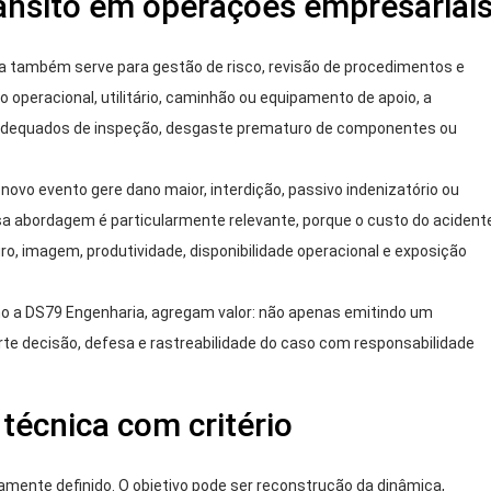
rânsito em operações empresariai
 Ela também serve para gestão de risco, revisão de procedimentos e
 operacional, utilitário, caminhão ou equipamento de apoio, a
 inadequados de inspeção, desgaste prematuro de componentes ou
novo evento gere dano maior, interdição, passivo indenizatório ou
a abordagem é particularmente relevante, porque o custo do acident
o, imagem, produtividade, disponibilidade operacional e exposição
mo a DS79 Engenharia, agregam valor: não apenas emitindo um
e decisão, defesa e rastreabilidade do caso com responsabilidade
técnica com critério
ramente definido. O objetivo pode ser reconstrução da dinâmica,