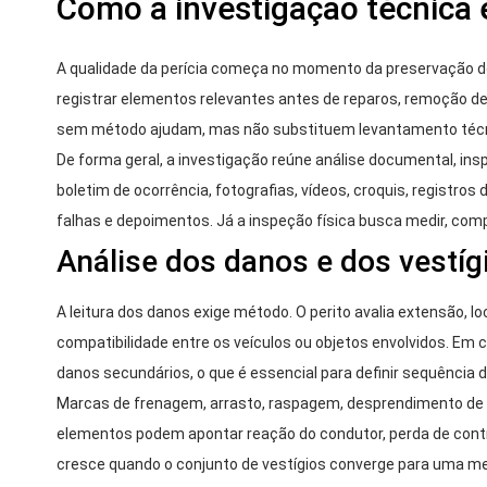
Como a investigação técnica 
A qualidade da perícia começa no momento da preservação do
registrar elementos relevantes antes de reparos, remoção de
sem método ajudam, mas não substituem levantamento técnic
De forma geral, a investigação reúne análise documental, in
boletim de ocorrência, fotografias, vídeos, croquis, registros
falhas e depoimentos. Já a inspeção física busca medir, com
Análise dos danos e dos vestíg
A leitura dos danos exige método. O perito avalia extensão, l
compatibilidade entre os veículos ou objetos envolvidos. Em c
danos secundários, o que é essencial para definir sequência 
Marcas de frenagem, arrasto, raspagem, desprendimento de m
elementos podem apontar reação do condutor, perda de contro
cresce quando o conjunto de vestígios converge para uma m